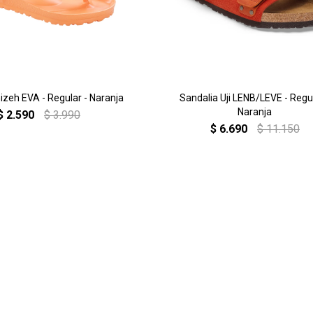
izeh EVA - Regular - Naranja
Sandalia Uji LENB/LEVE - Regul
Naranja
$
2.590
$
3.990
$
6.690
$
11.150