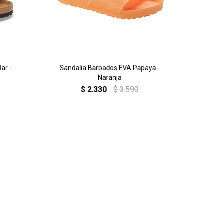
ar -
Sandalia Barbados EVA Papaya -
Naranja
$
2.330
$
3.590