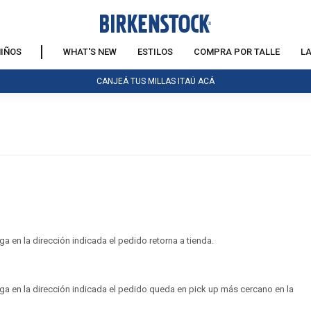
IÑOS
WHAT'S NEW
ESTILOS
COMPRA POR TALLE
L
CANJEÁ TUS MILLAS ITAÚ ACÁ
a en la dirección indicada el pedido retorna a tienda.
ega en la dirección indicada el pedido queda en pick up más cercano en la