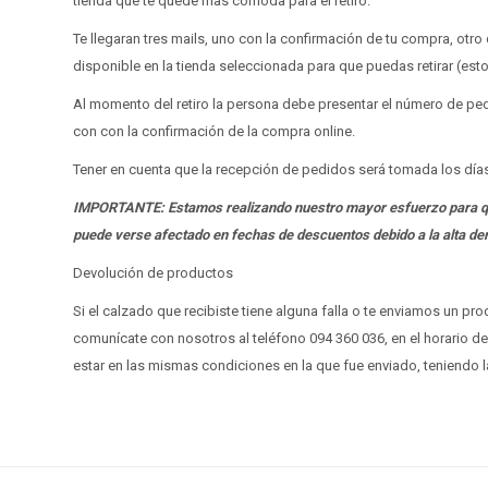
tienda que te quede mas cómoda para el retiro.
Te llegaran tres mails, uno con la confirmación de tu compra, otr
disponible en la tienda seleccionada para que puedas retirar (est
Al momento del retiro la persona debe presentar el número de pedi
con con la confirmación de la compra online.
Tener en cuenta que la recepción de pedidos será tomada los día
IMPORTANTE: Estamos realizando nuestro mayor esfuerzo para que 
puede verse afectado en fechas de descuentos debido a la alta d
Devolución de productos
Si el calzado que recibiste tiene alguna falla o te enviamos un p
comunícate con nosotros al teléfono 094 360 036, en el horario de
estar en las mismas condiciones en la que fue enviado, teniendo l