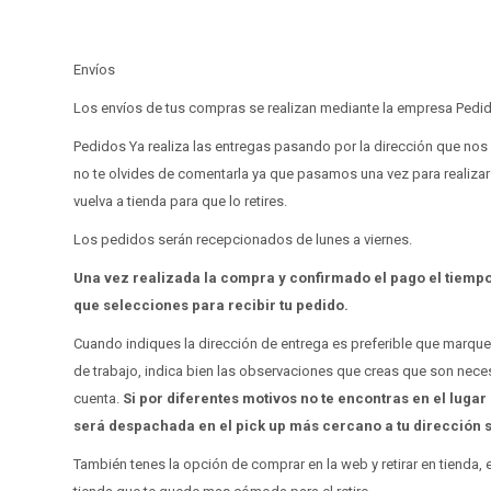
Envíos
Los envíos de tus compras se realizan mediante la empresa Pedido
Pedidos Ya realiza las entregas pasando por la dirección que nos 
no te olvides de comentarla ya que pasamos una vez para realizar
vuelva a tienda para que lo retires.
Los pedidos serán recepcionados de lunes a viernes.
Una vez realizada la compra y confirmado el pago el tiempo
que selecciones para recibir tu pedido.
Cuando indiques la dirección de entrega es preferible que marques
de trabajo, indica bien las observaciones que creas que son neces
cuenta.
Si por diferentes motivos no te encontras en el luga
será despachada en el pick up más cercano a tu dirección si
También tenes la opción de comprar en la web y retirar en tienda,