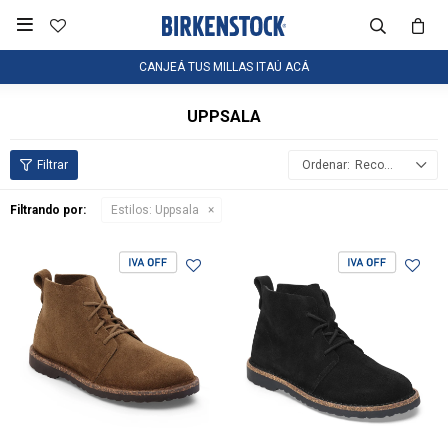

CANJEÁ TUS MILLAS ITAÚ ACÁ
UPPSALA
Recomendados
Filtrando por:
Estilos:
Uppsala