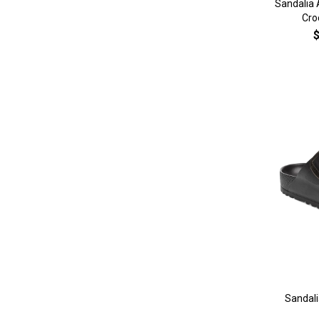
Sandalia 
Cro
Sandali