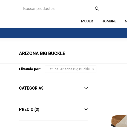
MUJER
HOMBRE
N
ARIZONA BIG BUCKLE
Filtrando por:
Estilos:
Arizona Big Buckle
CATEGORÍAS
PRECIO
($)