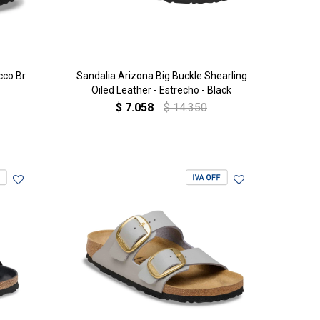
cco Br
Sandalia Arizona Big Buckle Shearling
Oiled Leather - Estrecho - Black
$
7.058
$
14.350