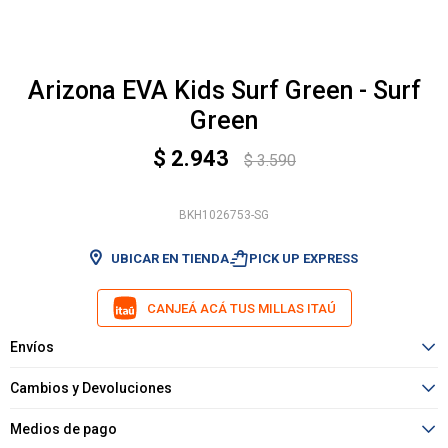
Arizona EVA Kids Surf Green - Surf
Green
$
2.943
$
3.590
BKH1026753-SG
shopping_bag_speed
UBICAR EN TIENDA
PICK UP EXPRESS
CANJEÁ ACÁ TUS MILLAS ITAÚ
Envíos
Cambios y Devoluciones
Medios de pago