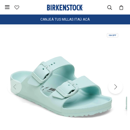

CANJEÁ TUS MILLAS ITAÚ ACÁ
NOTIFICARME