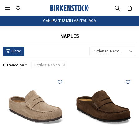

CANJEÁ TUS MILLAS ITAÚ ACÁ
NAPLES
Recomendados
Filtrando por:
Estilos:
Naples