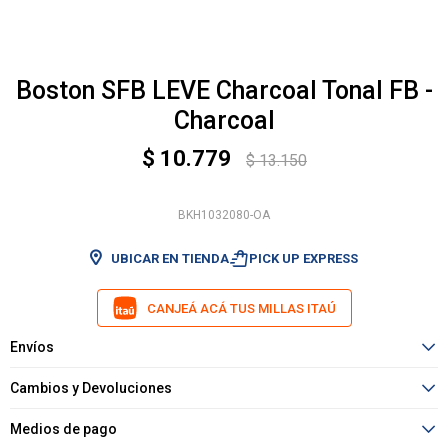
Boston SFB LEVE Charcoal Tonal FB -
Charcoal
$
10.779
$
13.150
BKH1032080-OA
shopping_bag_speed
UBICAR EN TIENDA
PICK UP EXPRESS
CANJEÁ ACÁ TUS MILLAS ITAÚ
Envíos
Cambios y Devoluciones
Medios de pago