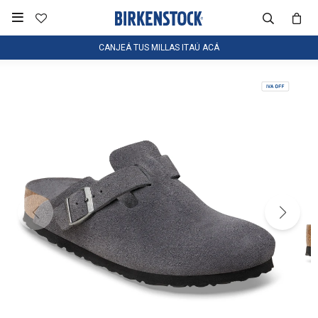

CANJEÁ TUS MILLAS ITAÚ ACÁ
NOTIFICARME