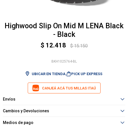
Highwood Slip On Mid M LENA Black
- Black
$
12.418
$
15.150
BKH1025764-BL
shopping_bag_speed
UBICAR EN TIENDA
PICK UP EXPRESS
CANJEÁ ACÁ TUS MILLAS ITAÚ
Envíos
Cambios y Devoluciones
Medios de pago