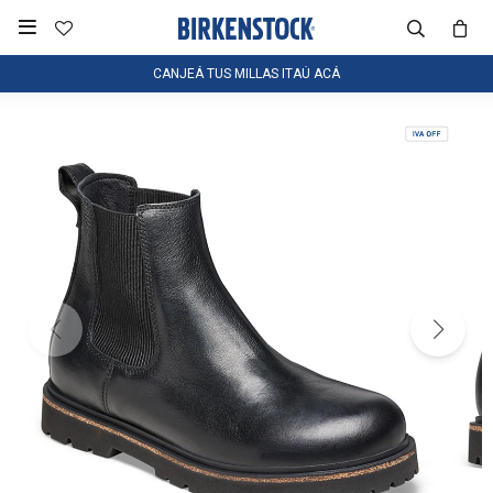

CANJEÁ TUS MILLAS ITAÚ ACÁ
NOTIFICARME