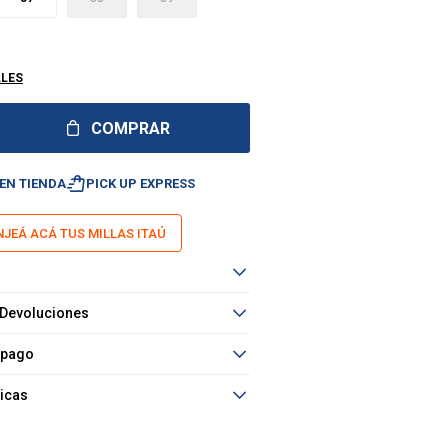
LLES
COMPRAR
shopping_bag_speed
EN TIENDA
PICK UP EXPRESS
JEÁ ACÁ TUS MILLAS ITAÚ
 Devoluciones
 pago
ticas