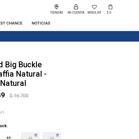
TIENDAS
WISHLIST
$
0
AST CHANCE
NOTICIAS
d Big Buckle
ffia Natural -
 Natural
89
$
16.700
-F1
tock:
37
38
39