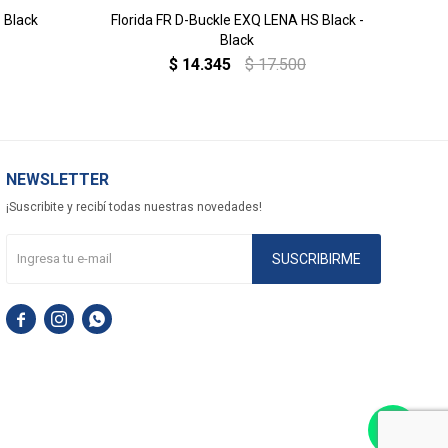
- Black
Florida FR D-Buckle EXQ LENA HS Black -
Ariz
Black
$
14.345
$
17.500
NEWSLETTER
¡Suscribite y recibí todas nuestras novedades!
SUSCRIBIRME


