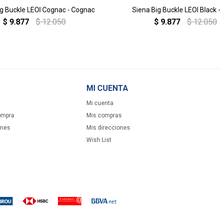
ig Buckle LEOI Cognac - Cognac
Siena Big Buckle LEOI Black 
$
9.877
$
12.050
$
9.877
$
12.050
MI CUENTA
Mi cuenta
ompra
Mis compras
ones
Mis direcciones
Wish List