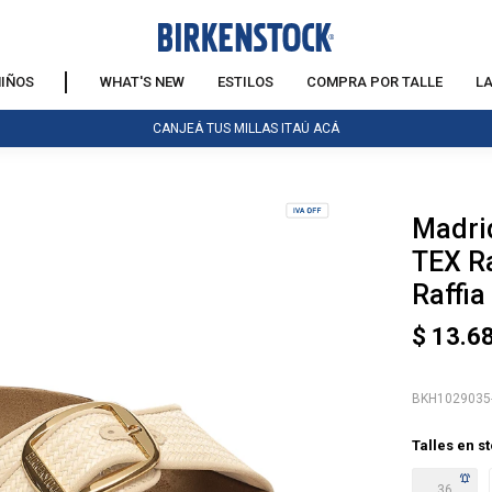
IÑOS
WHAT'S NEW
ESTILOS
COMPRA POR TALLE
L
CANJEÁ TUS MILLAS ITAÚ ACÁ
Madri
NOTIFICARME
TEX Ra
Raffia
$
13.6
BKH1029035
Talles en s
36