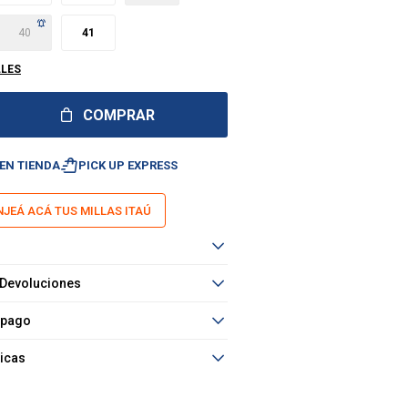
40
41
LLES
COMPRAR
shopping_bag_speed
EN TIENDA
PICK UP EXPRESS
JEÁ ACÁ TUS MILLAS ITAÚ
 Devoluciones
 pago
ticas