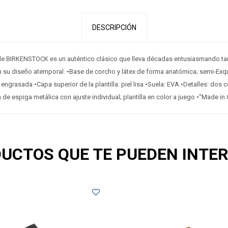
DESCRIPCIÓN
de BIRKENSTOCK es un auténtico clásico que lleva décadas entusiasmando t
su diseño atemporal. •Base de corcho y látex de forma anatómica; semi-Exqui
 engrasada •Capa superior de la plantilla: piel lisa •Suela: EVA •Detalles: dos 
a de espiga metálica con ajuste individual; plantilla en color a juego •“Made i
UCTOS QUE TE PUEDEN INTE