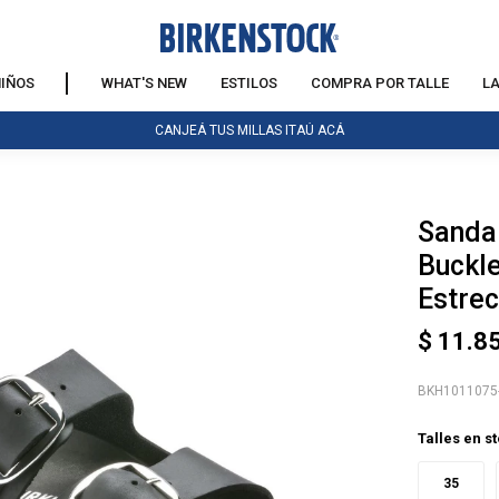
IÑOS
WHAT'S NEW
ESTILOS
COMPRA POR TALLE
L
CANJEÁ TUS MILLAS ITAÚ ACÁ
Sandal
NOTIFICARME
Buckle
Estrec
$
11.8
BKH1011075
Talles en s
35