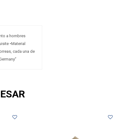
anto a hombres
site •Material
correas, cada una de
n Germany”
RESAR