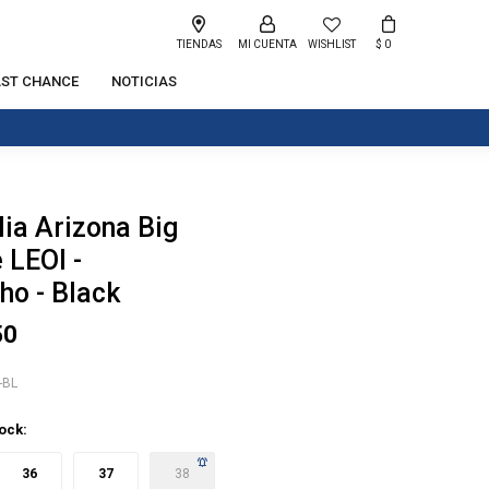
TIENDAS
WISHLIST
$
0
AST CHANCE
NOTICIAS
ia Arizona Big
 LEOI -
ho - Black
50
-BL
tock:
36
37
38