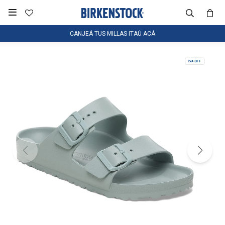

CANJEÁ TUS MILLAS ITAÚ ACÁ
NOTIFICARME