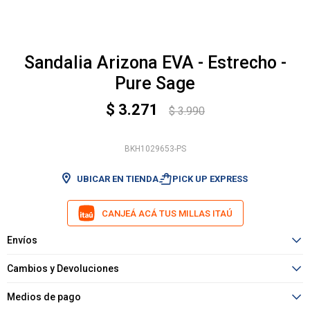
Sandalia Arizona EVA - Estrecho -
Pure Sage
$
3.271
$
3.990
BKH1029653-PS
shopping_bag_speed
UBICAR EN TIENDA
PICK UP EXPRESS
CANJEÁ ACÁ TUS MILLAS ITAÚ
Envíos
Cambios y Devoluciones
Medios de pago