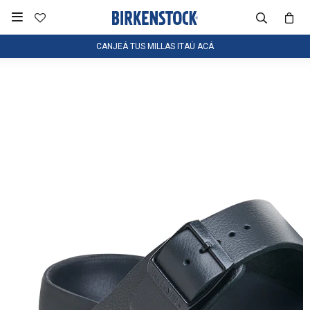

CANJEÁ TUS MILLAS ITAÚ ACÁ
NOTIFICARME