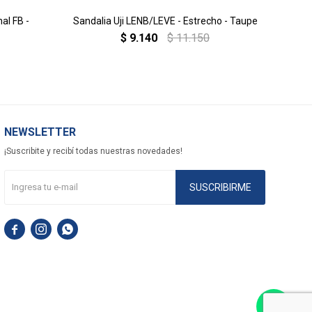
al FB -
Sandalia Uji LENB/LEVE - Estrecho - Taupe
$
9.140
$
11.150
NEWSLETTER
¡Suscribite y recibí todas nuestras novedades!
SUSCRIBIRME


