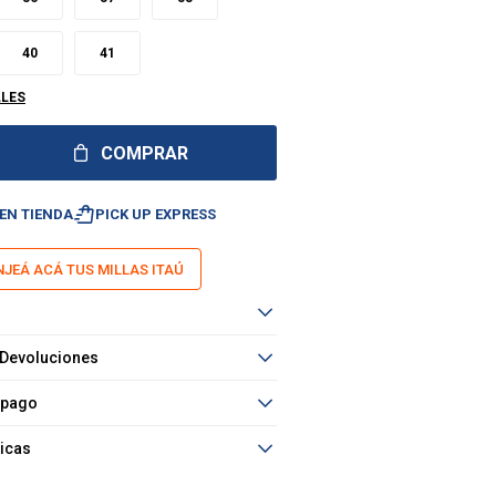
40
41
LLES
COMPRAR
shopping_bag_speed
EN TIENDA
PICK UP EXPRESS
JEÁ ACÁ TUS MILLAS ITAÚ
 Devoluciones
 pago
ticas