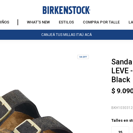
IÑOS
WHAT'S NEW
ESTILOS
COMPRA POR TALLE
L
CANJEÁ TUS MILLAS ITAÚ ACÁ
Sandal
NOTIFICARME
LEVE -
Black
$
9.09
BKH1030312
Talles en s
35