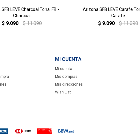
 SFB LEVE Charcoal Tonal FB -
Arizona SFB LEVE Carafe Ton
Charcoal
Carafe
$
9.090
$
11.090
$
9.090
$
11.090
MI CUENTA
Mi cuenta
ompra
Mis compras
ones
Mis direcciones
Wish List