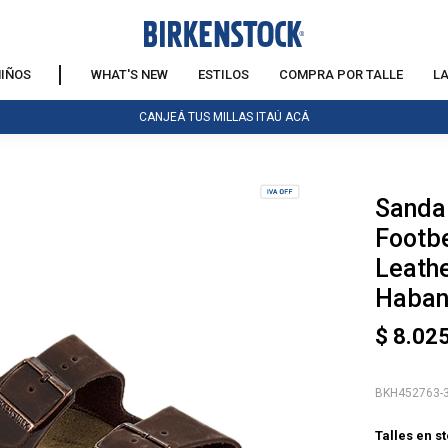
IÑOS
WHAT'S NEW
ESTILOS
COMPRA POR TALLE
L
CANJEÁ TUS MILLAS ITAÚ ACÁ
Sandal
NOTIFICARME
Footb
Leathe
Haba
$
8.02
BKH452763-
Talles en s