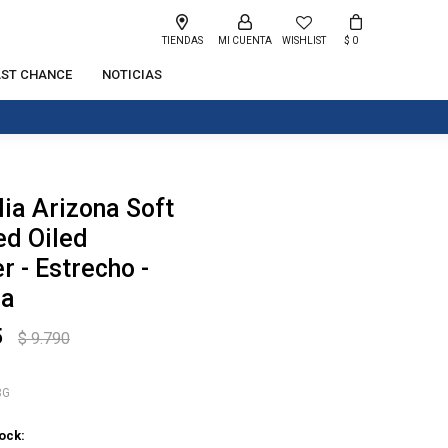
TIENDAS
WISHLIST
$
0
AST CHANCE
NOTICIAS
ia Arizona Soft
ed Oiled
r - Estrecho -
na
5
$
9.790
3G
tock: