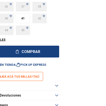
36
37
38
40
41
42
44
45
LLES
COMPRAR
shopping_bag_speed
EN TIENDA
PICK UP EXPRESS
JEÁ ACÁ TUS MILLAS ITAÚ
 Devoluciones
 pago