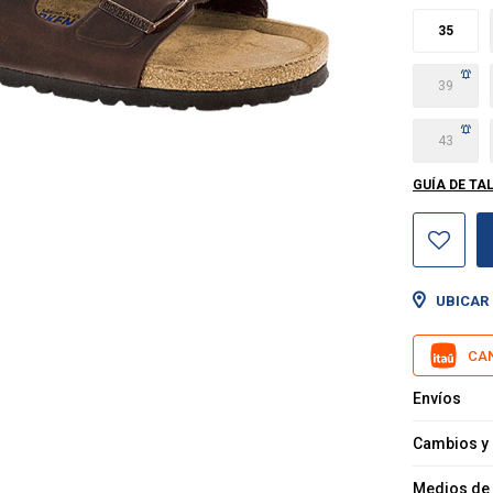
35
39
43
GUÍA DE TA
UBICAR 
CAN
Envíos
Cambios y
Medios de