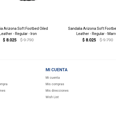
ia Arizona Soft Footbed Oiled
Sandalia Arizona Soft Footbe
Leather - Regular - Iron
Leather - Regular - Mar
$
8.025
$
9.790
$
8.025
$
9.790
MI CUENTA
Mi cuenta
ompra
Mis compras
ones
Mis direcciones
Wish List