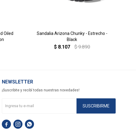
d Oiled
Sandalia Arizona Chunky - Estrecho -
ron
Black
$
8.107
$
9.890
NEWSLETTER
¡Suscribite y recibí todas nuestras novedades!
SUSCRIBIRME


