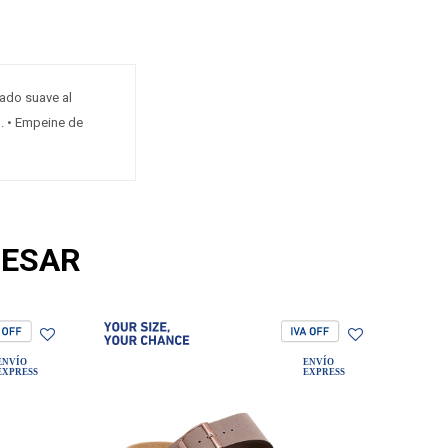
bado suave al
a. • Empeine de
RESAR