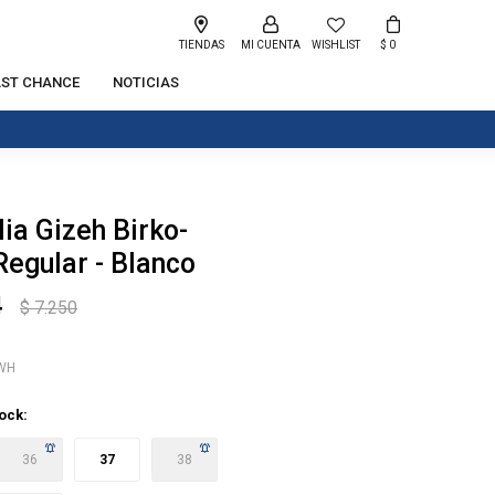
TIENDAS
WISHLIST
$
0
AST CHANCE
NOTICIAS
ia Gizeh Birko-
 Regular - Blanco
4
$
7.250
WH
tock:
36
37
38