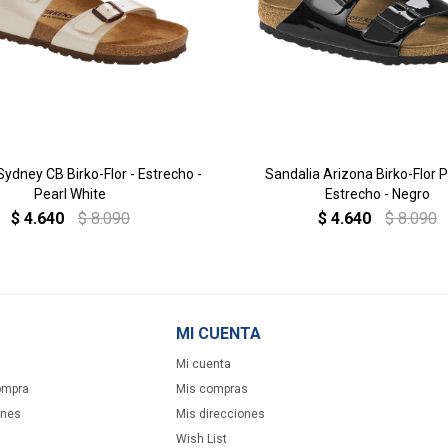
Sydney CB Birko-Flor - Estrecho -
Sandalia Arizona Birko-Flor P
Pearl White
Estrecho - Negro
$
4.640
$
8.090
$
4.640
$
8.090
MI CUENTA
Mi cuenta
ompra
Mis compras
ones
Mis direcciones
Wish List