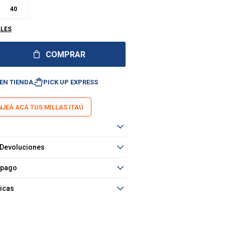
40
LLES
COMPRAR
shopping_bag_speed
EN TIENDA
PICK UP EXPRESS
JEÁ ACÁ TUS MILLAS ITAÚ
 Devoluciones
 pago
ticas