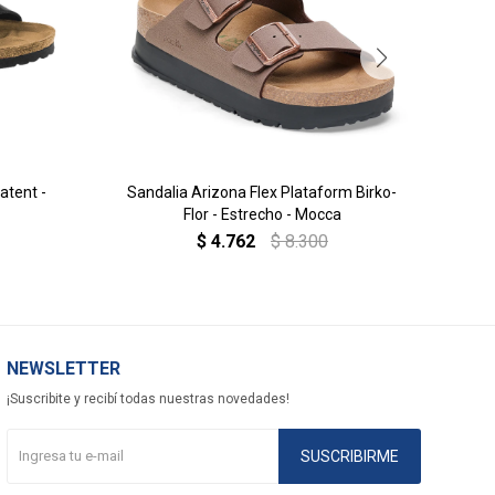
atent -
Sandalia Arizona Flex Plataform Birko-
May
Flor - Estrecho - Mocca
$
4.762
$
8.300
NEWSLETTER
¡Suscribite y recibí todas nuestras novedades!
SUSCRIBIRME