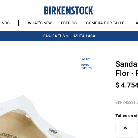
IÑOS
WHAT'S NEW
ESTILOS
COMPRA POR TALLE
L
CANJEÁ TUS MILLAS ITAÚ ACÁ
Sandal
NOTIFICARME
Flor -
$
4.75
BKH745531-
Talles en s
35