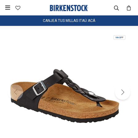

CANJEÁ TUS MILLAS ITAÚ ACÁ
NOTIFICARME