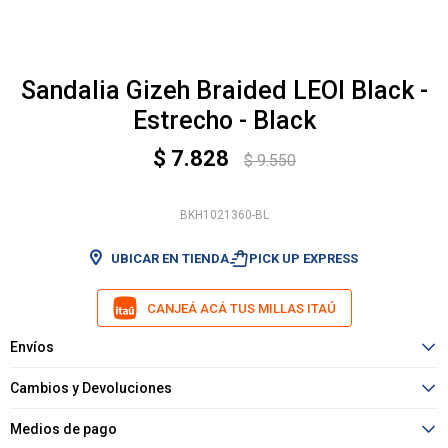
Sandalia Gizeh Braided LEOI Black -
Estrecho - Black
$
7.828
$
9.550
BKH1021360-BL
shopping_bag_speed
UBICAR EN TIENDA
PICK UP EXPRESS
CANJEÁ ACÁ TUS MILLAS ITAÚ
Envíos
Cambios y Devoluciones
Medios de pago