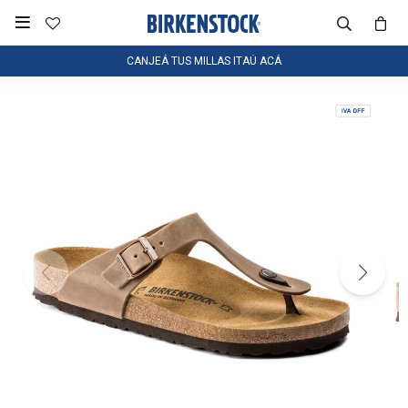

CANJEÁ TUS MILLAS ITAÚ ACÁ
NOTIFICARME