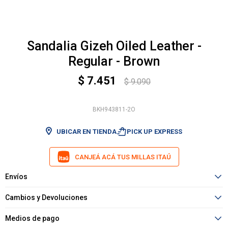
Sandalia Gizeh Oiled Leather -
Regular - Brown
$
7.451
$
9.090
BKH943811-2O
shopping_bag_speed
UBICAR EN TIENDA
PICK UP EXPRESS
CANJEÁ ACÁ TUS MILLAS ITAÚ
Envíos
Cambios y Devoluciones
Medios de pago