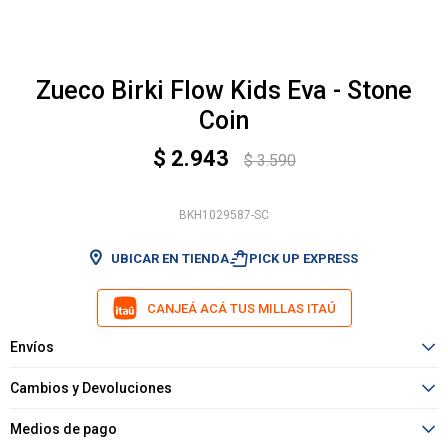
Zueco Birki Flow Kids Eva - Stone
Coin
$
2.943
$
3.590
BKH1029587-SC
shopping_bag_speed
UBICAR EN TIENDA
PICK UP EXPRESS
CANJEÁ ACÁ TUS MILLAS ITAÚ
Envíos
Cambios y Devoluciones
Medios de pago