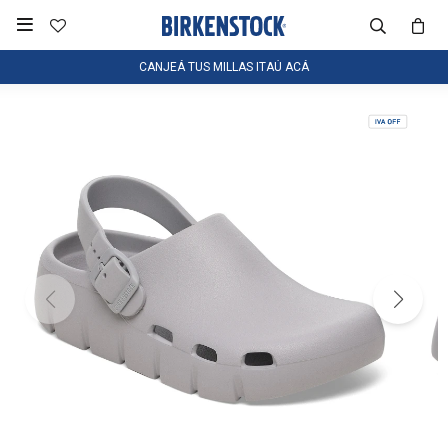

CANJEÁ TUS MILLAS ITAÚ ACÁ
NOTIFICARME