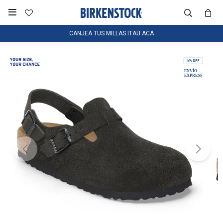

CANJEÁ TUS MILLAS ITAÚ ACÁ
NOTIFICARME