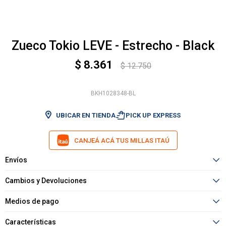
Zueco Tokio LEVE - Estrecho - Black
$
8.361
$
12.750
BKH1028348-BL
shopping_bag_speed
UBICAR EN TIENDA
PICK UP EXPRESS
CANJEÁ ACÁ TUS MILLAS ITAÚ
Envíos
Cambios y Devoluciones
Medios de pago
Características