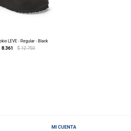
kio LEVE - Regular - Black
$
8.361
$
12.750
MI CUENTA