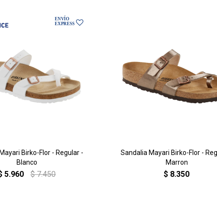
Mayari Birko-Flor - Regular -
Sandalia Mayari Birko-Flor - Reg
Blanco
Marron
$
5.960
$
7.450
$
8.350