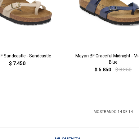
F Sandcastle - Sandcastle
Mayari BF Graceful Midnight - M
Blue
$
7.450
$
5.850
$
8.350
MOSTRANDO
14
DE
14