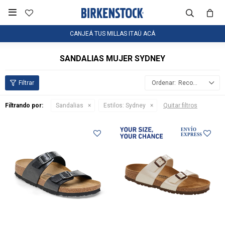

CANJEÁ TUS MILLAS ITAÚ ACÁ
SANDALIAS MUJER SYDNEY
Recomendados
Filtrando por:
Sandalias
Estilos:
Sydney
Quitar filtros