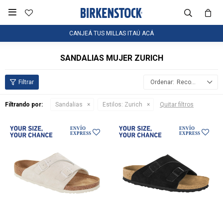

CANJEÁ TUS MILLAS ITAÚ ACÁ
SANDALIAS MUJER ZURICH
Recomendados
Filtrando por:
Sandalias
Estilos:
Zurich
Quitar filtros