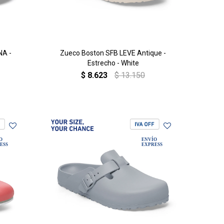
NA -
Zueco Boston SFB LEVE Antique -
Estrecho - White
$
8.623
$
13.150