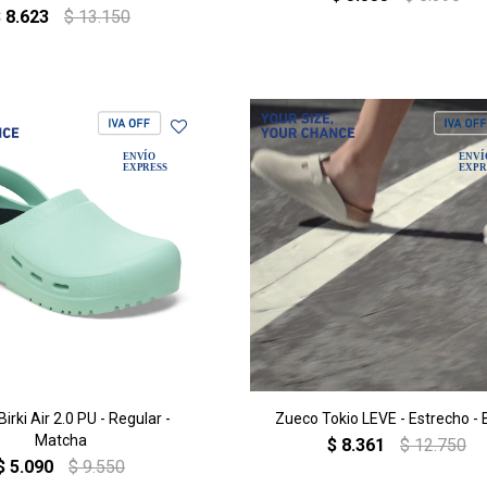
$
8.623
$
13.150
irki Air 2.0 PU - Regular -
Zueco Tokio LEVE - Estrecho - 
Matcha
$
8.361
$
12.750
$
5.090
$
9.550