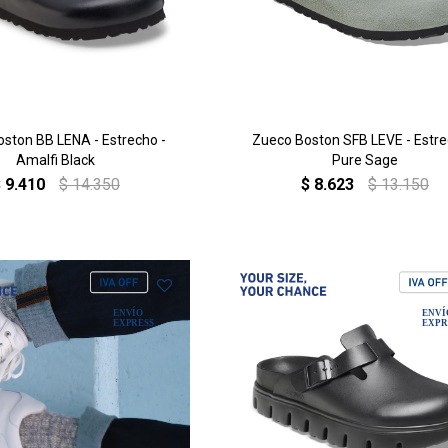
ston BB LENA - Estrecho -
Zueco Boston SFB LEVE - Estre
Amalfi Black
Pure Sage
$
9.410
$
14.350
$
8.623
$
13.150