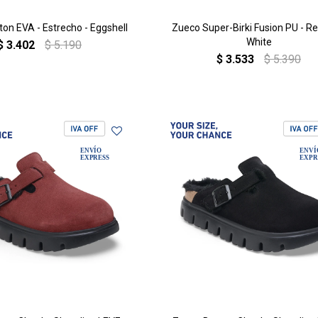
on EVA - Estrecho - Eggshell
Zueco Super-Birki Fusion PU - Re
White
$
3.402
$
5.190
$
3.533
$
5.390