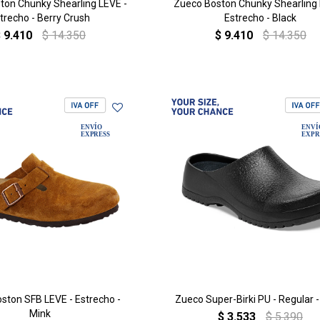
ton Chunky Shearling LEVE -
Zueco Boston Chunky Shearling 
trecho - Berry Crush
Estrecho - Black
$
9.410
$
14.350
$
9.410
$
14.350
ston SFB LEVE - Estrecho -
Zueco Super-Birki PU - Regular -
Mink
$
3.533
$
5.390