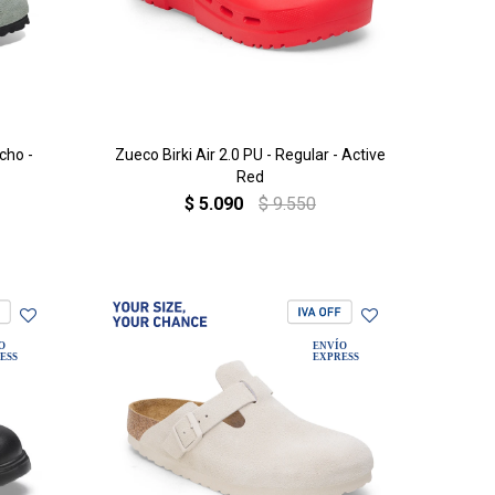
cho -
Zueco Birki Air 2.0 PU - Regular - Active
Red
$
5.090
$
9.550