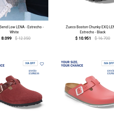
 Bend Low LENA - Estrecho -
Zueco Boston Chunky EXQ LE
White
Estrecho - Black
$
8.099
$
12.350
$
10.951
$
16.700