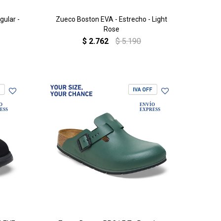
gular -
Zueco Boston EVA - Estrecho - Light
Rose
$
2.762
$
5.190