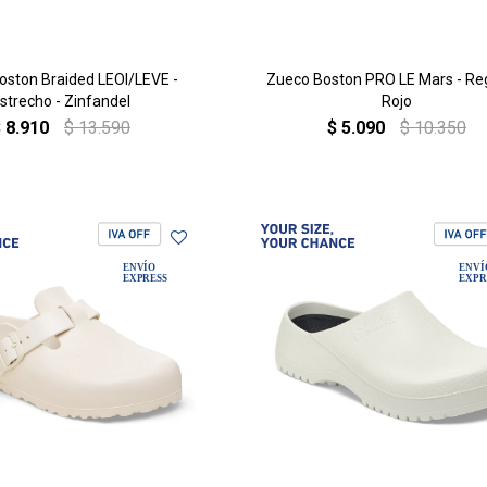
oston Braided LEOI/LEVE -
Zueco Boston PRO LE Mars - Reg
strecho - Zinfandel
Rojo
$
8.910
$
13.590
$
5.090
$
10.350