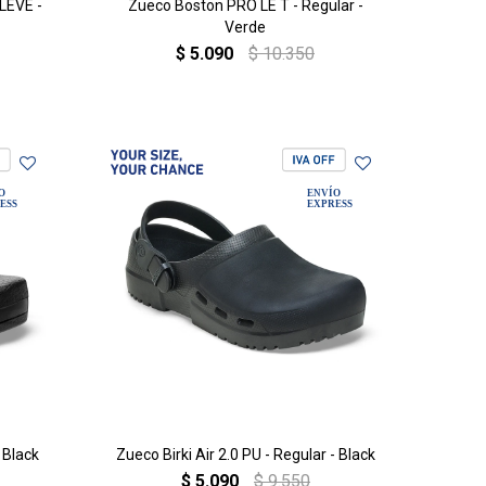
LEVE -
Zueco Boston PRO LE T - Regular -
Verde
$
5.090
$
10.350
 Black
Zueco Birki Air 2.0 PU - Regular - Black
$
5.090
$
9.550