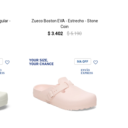
ular -
Zueco Boston EVA - Estrecho - Stone
Coin
$
3.402
$
5.190