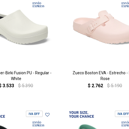
r-Birki Fusion PU - Regular -
Zueco Boston EVA - Estrecho - 
White
Rose
$
3.533
$
5.390
$
2.762
$
5.190