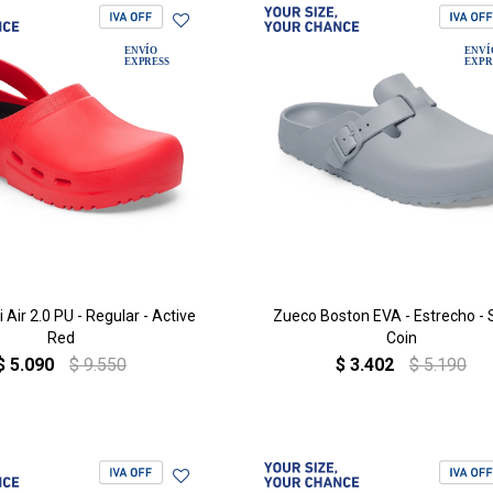
 Air 2.0 PU - Regular - Active
Zueco Boston EVA - Estrecho -
Red
Coin
$
5.090
$
9.550
$
3.402
$
5.190