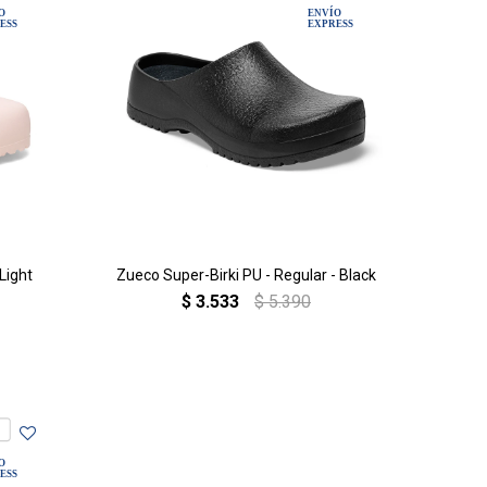
Light
Zueco Super-Birki PU - Regular - Black
$
3.533
$
5.390