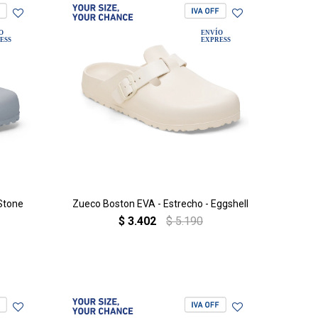
 Stone
Zueco Boston EVA - Estrecho - Eggshell
$
3.402
$
5.190