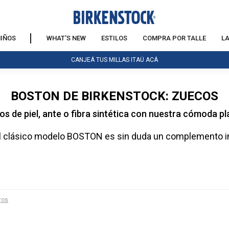
IÑOS
WHAT'S NEW
ESTILOS
COMPRA POR TALLE
L
CANJEÁ TUS MILLAS ITAÚ ACÁ
BOSTON DE BIRKENSTOCK: ZUECOS
s de piel, ante o fibra sintética con nuestra cómoda pla
a, el clásico modelo BOSTON es sin duda un complemento
tros