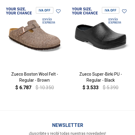
Zueco Boston Wool Felt -
Zueco Super-Birki PU -
Regular - Brown
Regular - Black
$
6.787
$
10.350
$
3.533
$
5.390
NEWSLETTER
¡Suscribite y recibí todas nuestras novedades!