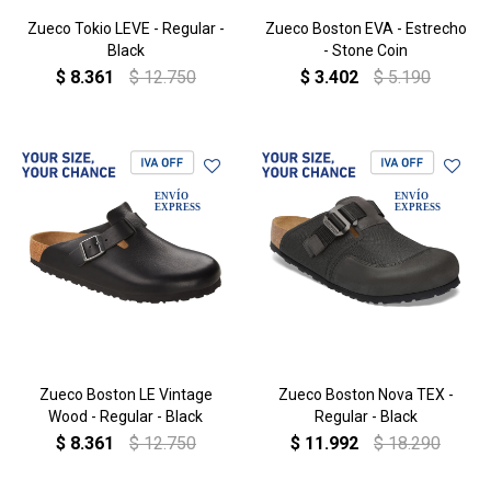
Zueco Tokio LEVE - Regular -
Zueco Boston EVA - Estrecho
Black
- Stone Coin
$
8.361
$
12.750
$
3.402
$
5.190
Zueco Boston LE Vintage
Zueco Boston Nova TEX -
Wood - Regular - Black
Regular - Black
$
8.361
$
12.750
$
11.992
$
18.290