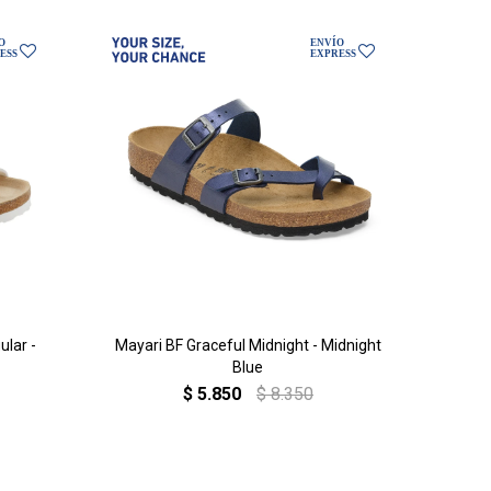
ular -
Mayari BF Graceful Midnight - Midnight
Blue
$
5.850
$
8.350