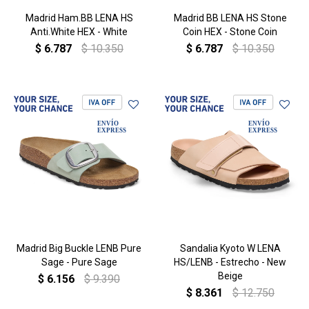
Madrid Ham.BB LENA HS
Madrid BB LENA HS Stone
Anti.White HEX - White
Coin HEX - Stone Coin
$
6.787
$
10.350
$
6.787
$
10.350
Madrid Big Buckle LENB Pure
Sandalia Kyoto W LENA
Sage - Pure Sage
HS/LENB - Estrecho - New
Beige
$
6.156
$
9.390
$
8.361
$
12.750