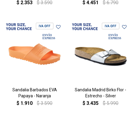
$
2.353
$
3.590
$
4.451
$
6.790
Sandalia Barbados EVA
Sandalia Madrid Birko Flor -
Papaya - Naranja
Estrecho - Silver
$
1.910
$
3.590
$
3.435
$
5.990