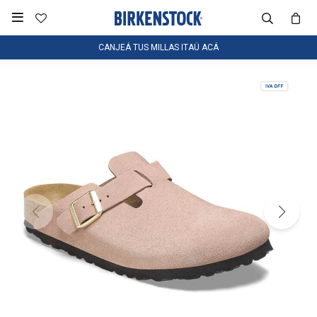

CANJEÁ TUS MILLAS ITAÚ ACÁ
NOTIFICARME