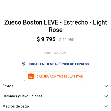
Zueco Boston LEVE - Estrecho - Light
Rose
$
9.795
$
11.950
BKH1026171-R0
shopping_bag_speed
UBICAR EN TIENDA
PICK UP EXPRESS
CANJEÁ ACÁ TUS MILLAS ITAÚ
Envíos
Cambios y Devoluciones
Medios de pago