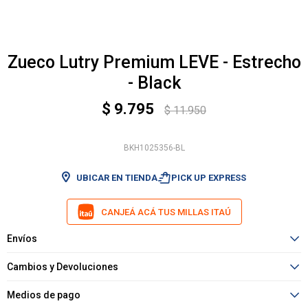
Zueco Lutry Premium LEVE - Estrecho
- Black
$
9.795
$
11.950
BKH1025356-BL
shopping_bag_speed
UBICAR EN TIENDA
PICK UP EXPRESS
CANJEÁ ACÁ TUS MILLAS ITAÚ
Envíos
Cambios y Devoluciones
Medios de pago