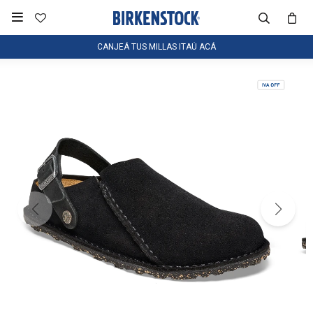

CANJEÁ TUS MILLAS ITAÚ ACÁ
NOTIFICARME