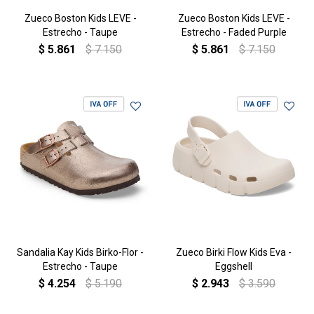
Zueco Boston Kids LEVE -
Zueco Boston Kids LEVE -
Estrecho - Taupe
Estrecho - Faded Purple
$
5.861
$
7.150
$
5.861
$
7.150
Sandalia Kay Kids Birko-Flor -
Zueco Birki Flow Kids Eva -
Estrecho - Taupe
Eggshell
$
4.254
$
5.190
$
2.943
$
3.590