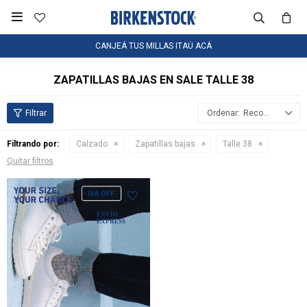

CANJEÁ TUS MILLAS ITAÚ ACÁ
ZAPATILLAS BAJAS EN SALE TALLE 38
Recomendados
Filtrando por:
Calzado
Zapatillas bajas
Talle 38
Quitar filtros