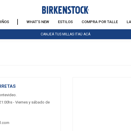
IÑOS
WHAT'S NEW
ESTILOS
COMPRA POR TALLE
L
CANJEÁ TUS MILLAS ITAÚ ACÁ
RRETAS
ontevideo.
21:00hs - Viernes y sábado de
l.com